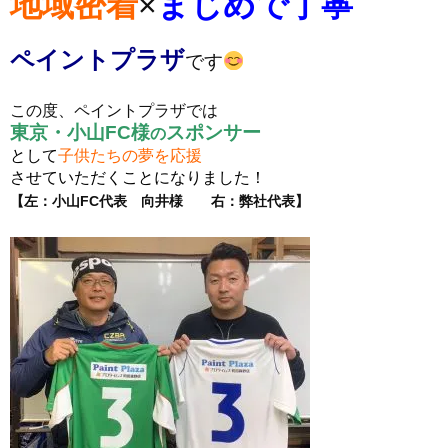
地域密着
×
まじめで丁寧
ペイントプラザ
です
この度、ペイントプラザでは
東京・小山FC様
スポンサー
の
として
子供たちの夢を応援
させていただくことになりました！
【左：小山FC代表 向井様 右：弊社代表】