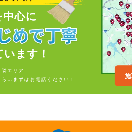
を中心に
ています！
近隣エリア
施
たら…まずはお電話ください！