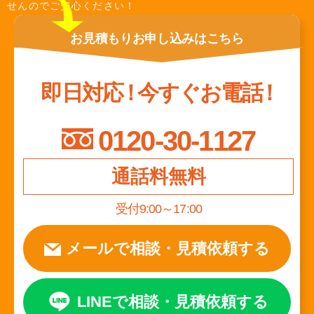
せんのでご安心ください！
お見積もり
お申し込みは
こちら
即日対応
！
今すぐお電話
！
0120-30-1127
通話料無料
受付9:00～17:00
メールで相談
・
見積依頼する
LINEで相談
・
見積依頼する