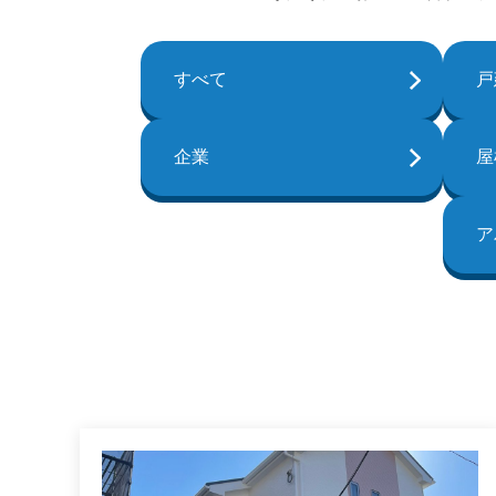
すべて
戸
企業
屋
ア