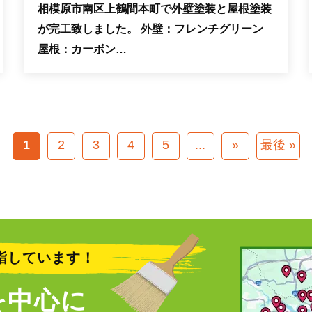
相模原市南区上鶴間本町で外壁塗装と屋根塗装
が完工致しました。 外壁：フレンチグリーン
屋根：カーボン…
1
2
3
4
5
...
»
最後 »
指しています！
を中心に