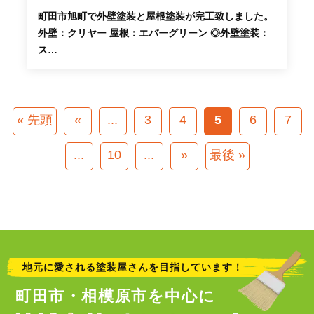
町田市旭町で外壁塗装と屋根塗装が完工致しました。
外壁：クリヤー 屋根：エバーグリーン ◎外壁塗装：
ス…
« 先頭
«
...
3
4
5
6
7
...
10
...
»
最後 »
地元に愛される塗装屋さんを目指しています！
町田市・相模原市を中心に