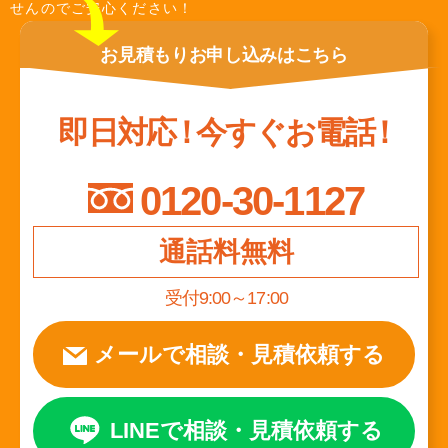
せんのでご安心ください！
お見積もり
お申し込みは
こちら
即日対応
！
今すぐお電話
！
0120-30-1127
通話料無料
受付9:00～17:00
メールで相談
・
見積依頼する
LINEで相談
・
見積依頼する