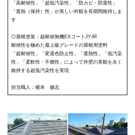
「高耐候性」「超低汚染性」「防カビ・防藻性」
「遮熱（保持）性」が美しい外観を長期間維持しま
す
◎屋根塗装：超耐候無機EXコートJY-IR
耐候性を極めた最上級グレードの屋根用塗料
「超耐候性」「変退色防止性」「遮熱性」「低汚染
性」「柔軟性・不燃性」によって外壁の美観を永く
維持する超低汚染性を実現
担当職人：榎本 健志