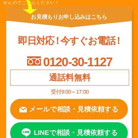
せんのでご安心ください！
お見積もり
お申し込みは
こちら
即日対応
！
今すぐお電話
！
0120-30-1127
通話料無料
受付9:00～17:00
メールで相談
・
見積依頼する
LINEで相談
・
見積依頼する