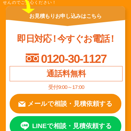
せんのでご安心ください！
お見積もり
お申し込みは
こちら
即日対応
！
今すぐお電話
！
0120-30-1127
通話料無料
受付9:00～17:00
メールで相談
・
見積依頼する
LINEで相談
・
見積依頼する