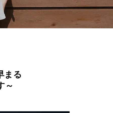
早まる
す～