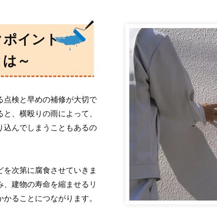
クポイント
とは～
る点検と早めの補修が大切で
ると、横殴りの雨によって、
り込んでしまうこともあるの
どを次第に腐食させていきま
み、建物の寿命を縮ませるリ
かかることにつながります。