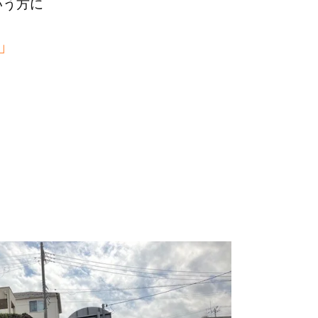
いう方に
」
。