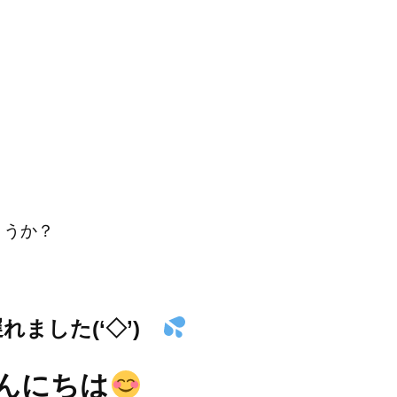
ょうか？
れました(‘◇’)ゞ
んにちは