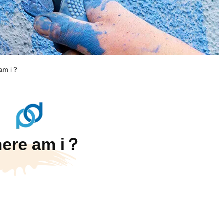
am i？
ere am i？