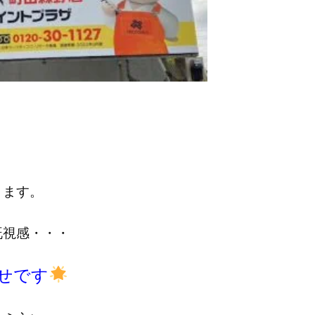
ります。
既視感・・・
せです