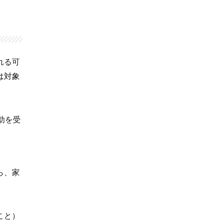
れる可
は対象
助を受
ら、家
こと）