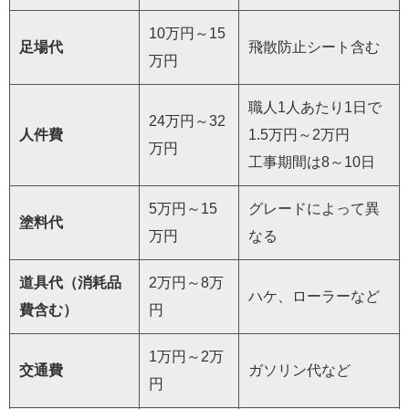
10万円～15
足場代
飛散防止シート含む
万円
職人1人あたり1日で
24万円～32
人件費
1.5万円～2万円
万円
工事期間は8～10日
5万円～15
グレードによって異
塗料代
万円
なる
道具代（消耗品
2万円～8万
ハケ、ローラーなど
費含む）
円
1万円～2万
交通費
ガソリン代など
円