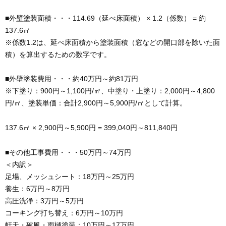
■外壁塗装面積・・・114.69（延べ床面積） × 1.2（係数） = 約
137.6㎡
※係数1.2は、延べ床面積から塗装面積（窓などの開口部を除いた面
積）を算出するための数字です。
■外壁塗装費用・・・約40万円～約81万円
※下塗り：900円～1,100円/㎡、中塗り・上塗り：2,000円～4,800
円/㎡、塗装単価：合計2,900円～5,900円/㎡として計算。
137.6㎡ × 2,900円～5,900円 = 399,040円～811,840円
■その他工事費用・・・50万円～74万円
＜内訳＞
足場、メッシュシート：18万円～25万円
養生：6万円～8万円
高圧洗浄：3万円～5万円
コーキング打ち替え：6万円～10万円
軒天・破風・雨樋塗装：10万円～17万円