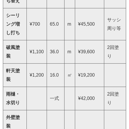
ち替え
シーリ
サッシ
ング増
¥700
65.0
m
¥45,500
周り等
し打ち
破風塗
2回塗
¥1,100
36.0
m
¥39,600
装
り
軒天塗
¥1,200
16.0
㎡
¥19,200
装
雨樋・
2回塗
一式
¥42,000
水切り
り
外壁塗
装