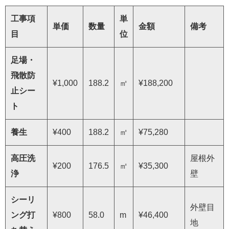
工事項
単
単価
数量
金額
備考
目
位
足場・
飛散防
¥1,000
188.2
㎡
¥188,200
止シー
ト
養生
¥400
188.2
㎡
¥75,280
高圧洗
屋根外
¥200
176.5
㎡
¥35,300
浄
壁
シーリ
外壁目
ング打
¥800
58.0
m
¥46,400
地