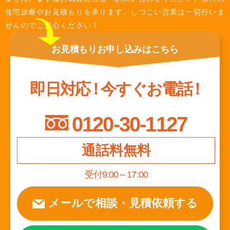
住宅診断やお見積もりを承ります。しつこい営業は一切行いま
せんのでご安心ください！
お見積もり
お申し込みは
こちら
即日対応
！
今すぐお電話
！
0120-30-1127
通話料無料
受付9:00～17:00
メールで相談
・
見積依頼する