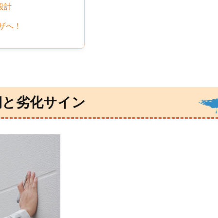
設計
ザへ！
期と劣化サイン