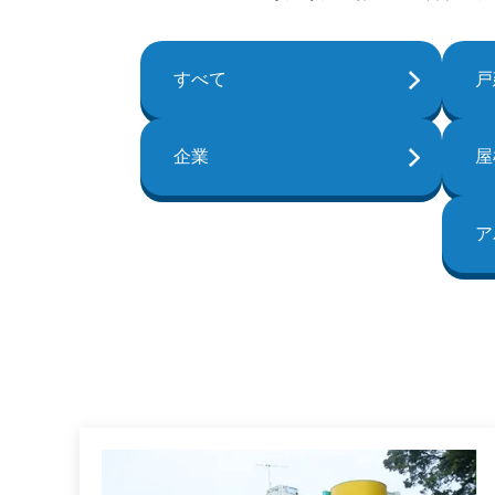
すべて
戸
企業
屋
ア