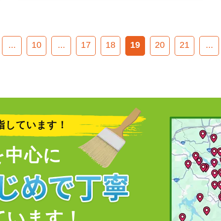
...
10
...
17
18
19
20
21
...
指しています！
を中心に
ています！