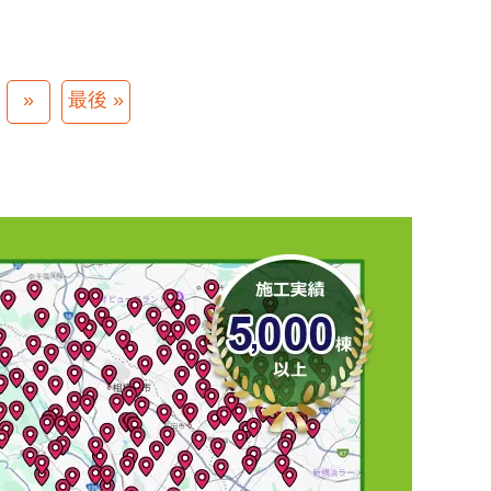
»
最後 »