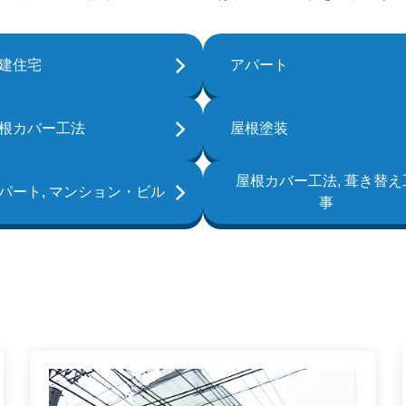
建住宅
アパート
根カバー工法
屋根塗装
屋根カバー工法, 葺き替え
パート, マンション・ビル
事