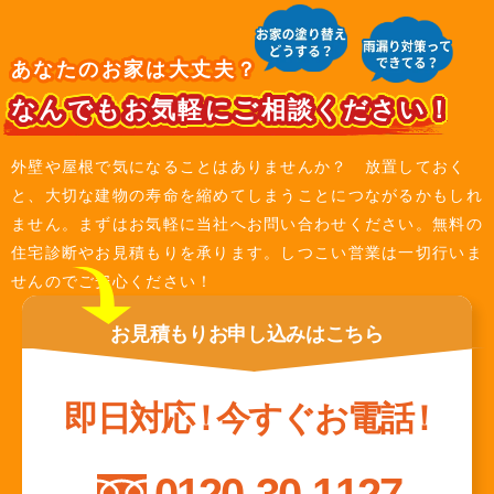
あなたのお家は大丈夫？
なんでもお気軽にご相談ください！
外壁や屋根で気になることはありませんか？ 放置しておく
と、大切な建物の寿命を縮めてしまうことにつながるかもしれ
ません。まずはお気軽に当社へお問い合わせください。無料の
住宅診断やお見積もりを承ります。しつこい営業は一切行いま
せんのでご安心ください！
お見積もり
お申し込みは
こちら
即日対応
！
今すぐお電話
！