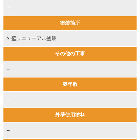
--
塗装箇所
外壁リニューアル塗装
その他の工事
--
築年数
--
外壁使用塗料
--