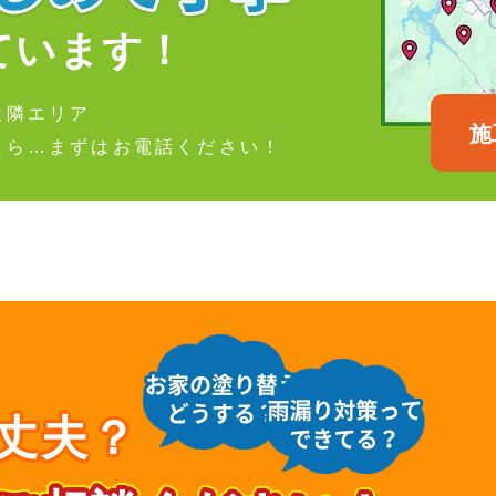
ています！
近隣エリア
施
たら…まずはお電話ください！
丈夫？