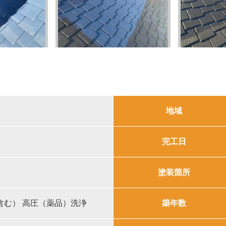
地域
完工日
塗装箇所
含む） 高圧（薬品）洗浄
築年数