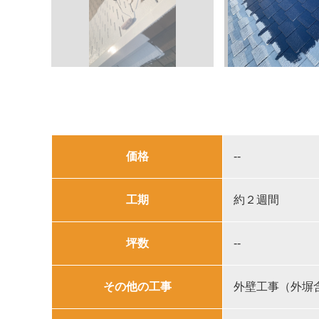
価格
--
工期
約２週間
坪数
--
その他の工事
外壁工事（外塀