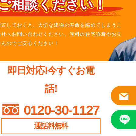
ご相談ください！
放置しておくと、大切な建物の寿命を縮めてしまうこ
当社へお問い合わせください。無料の住宅診断やお見
せんのでご安心ください！
即日対応
！
今すぐお電
話
！
0120-30-1127
通話料無料