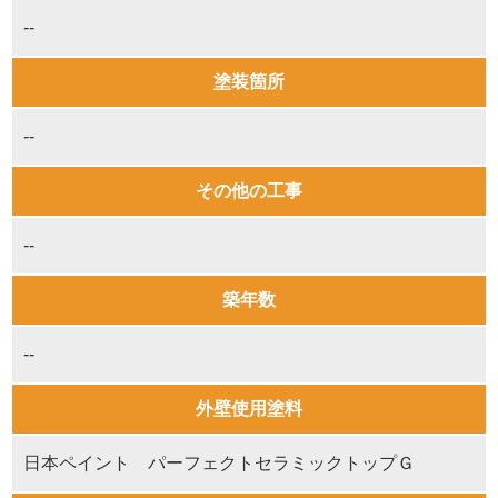
--
塗装箇所
--
その他の工事
--
築年数
--
外壁使用塗料
日本ペイント パーフェクトセラミックトップＧ