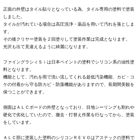
正面の外壁はタイル貼りとなっている為、タイル専用の塗料で塗装
しました。
タイルが汚れている場合は高圧洗浄・薬品を用いて汚れを落としま
す。
その後クリヤー塗装を２回塗りして塗装作業は完成となります。
光沢も出て見違えるように綺麗になります。
ファイングラシィＳｉは日本ペイントの塗料でシリコン系の油性塗
料となります。
機能として、汚れを雨で洗い流してくれる超低汚染機能、カビ・コ
ケの付着から守る防カビ・防藻機能がありますので、長期間美観を
保つことができます。
側面はＡＬＣボードの外壁となっており、目地シーリングも割れや
硬化で劣化していたので、撤去・打替え作業を行なってから、塗装
をしています。
ＡＬＣ部に塗装した塗料のシリコンＲＥＶＯはアステックの塗料で