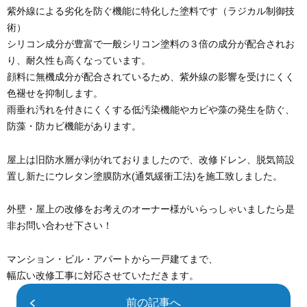
紫外線による劣化を防ぐ機能に特化した塗料です（ラジカル制御技
術）
シリコン成分が豊富で一般シリコン塗料の３倍の成分が配合されお
り、耐久性も高くなっています。
顔料に無機成分が配合されているため、紫外線の影響を受けにくく
色褪せを抑制します。
雨垂れ汚れを付きにくくする低汚染機能やカビや藻の発生を防ぐ、
防藻・防カビ機能があります。
屋上は旧防水層が剥がれておりましたので、改修ドレン、脱気筒設
置し新たにウレタン塗膜防水(通気緩衝工法)を施工致しました。
外壁・屋上の改修をお考えのオーナー様がいらっしゃいましたら是
非お問い合わせ下さい！
マンション・ビル・アパートから一戸建てまで、
幅広い改修工事に対応させていただきます。
前の記事へ