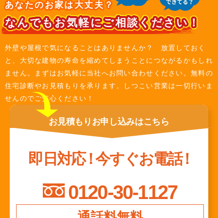
あなたのお家は大丈夫？
なんでもお気軽にご相談ください！
外壁や屋根で気になることはありませんか？ 放置しておく
と、大切な建物の寿命を縮めてしまうことにつながるかもしれ
ません。まずはお気軽に当社へお問い合わせください。無料の
住宅診断やお見積もりを承ります。しつこい営業は一切行いま
せんのでご安心ください！
お見積もり
お申し込みは
こちら
即日対応
！
今すぐお電話
！
0120-30-1127
通話料無料