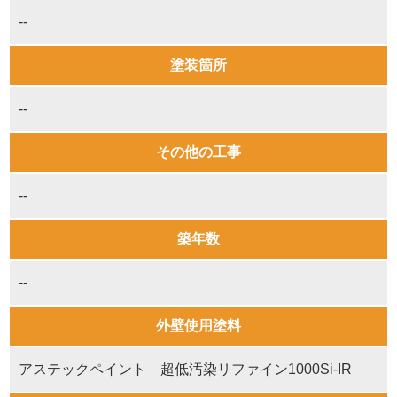
--
塗装箇所
--
その他の工事
--
築年数
--
外壁使用塗料
アステックペイント 超低汚染リファイン1000Si-IR