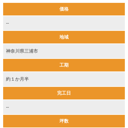
価格
--
地域
神奈川県三浦市
工期
約１か月半
完工日
--
坪数